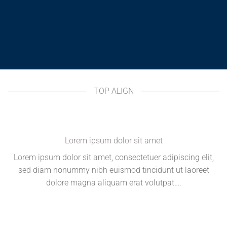
TOP ALIGN
Lorem ipsum dolor sit amet
Lorem ipsum dolor sit amet, consectetuer adipiscing elit,
sed diam nonummy nibh euismod tincidunt ut laoreet
dolore magna aliquam erat volutpat….