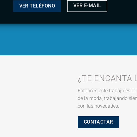
VER E-MAIL
VER TELÉFONO
¿TE ENCANTA 
Entonces éste trabajo es l
de la moda, trabajando sie
con las novedades.
CONTACTAR