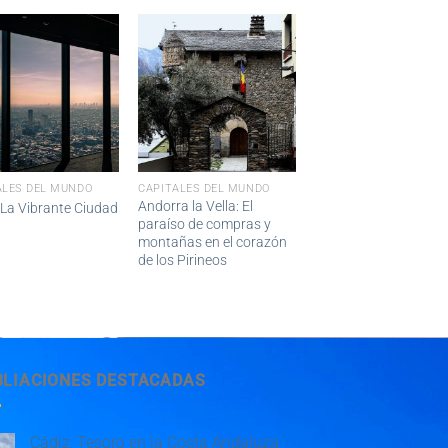
ALES DEL MUNDO
CAPITALES DEL MUNDO
Andorra la Vella: El
 La Vibrante Ciudad
paraíso de compras y
montañas en el corazón
de los Pirineos
BLIACIONES DESTACADAS
Cádiz: Tesoro en la Costa Andaluza