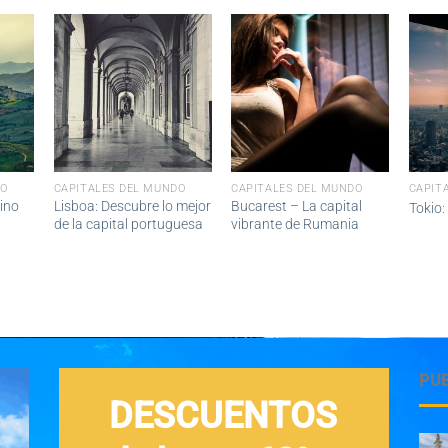
DO
CAPITALES DEL MUNDO
CAPITALES DEL MUNDO
CAPIT
ino
Lisboa: Descubre lo mejor
Bucarest – La capital
Tokio:
de la capital portuguesa
vibrante de Rumania
PU
DESCUENTOS