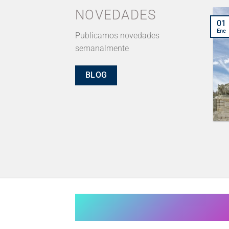
NOVEDADES
Mérida: La joya de
17
01
Oct
Ene
Yucatán
Publicamos novedades
semanalmente
Guía de Mérida: Arte, cultura,
gastronomía y
BLOG
entretenimiento Centro
Histórico: Explora el corazón
de Mérida, [...]