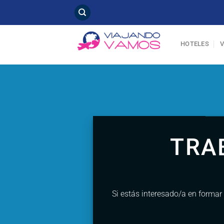
Saltar
al
contenido
HOTELES
TRA
Si estás interesado/a en formar