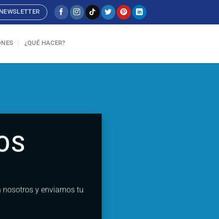
NEWSLETTER
ONES
¿QUÉ HACER?
OS
n nosotros y enviarnos tu