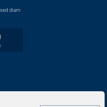
, sed diam
0
C