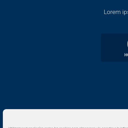
Lorem ips
H